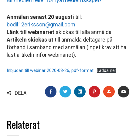
Bli medlem eller förnya medlemskapet!
Anmälan senast 20 augusti
till:
bodil12eriksson@gmail.com
Länk till webinariet
skickas till alla anmälda.
Artikeln skickas ut
till anmälda deltagare på
förhand i samband med anmälan (inget krav att ha
läst artikeln inför webinariet).
Inbjudan till webinar 2020-08-26, pdf-format
Ladda ner
FACEBOOK
TWITTER
LINKEDIN
PINTEREST
STUMBLE
EMA
DELA
Relaterat