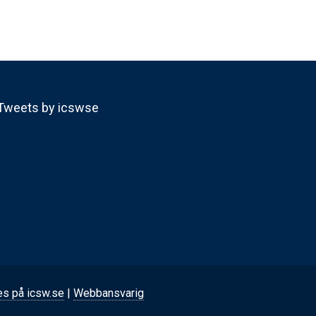
Tweets by icswse
es på icsw.se
|
Webbansvarig