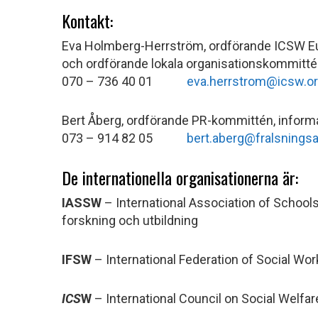
Kontakt:
Eva Holmberg-Herrström, ordförande ICSW E
och ordförande lokala organisationskommitt
070 – 736 40 01
eva.herrstrom@icsw.o
Bert Åberg, ordförande PR-kommittén, inform
073 – 914 82 05
bert.aberg@fralsnings
De internationella organisationerna är:
IASSW
– International Association of Schools
forskning och utbildning
IFSW
– International Federation of Social Wor
ICS
W
– International Council on Social Welfare