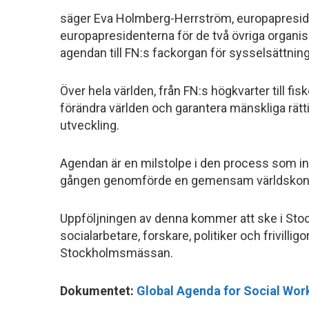
säger Eva Holmberg-Herrström, europapresid
europapresidenterna för de två övriga organ
agendan till FN:s fackorgan för sysselsättnings
Över hela världen, från FN:s högkvarter till fisk
förändra världen och garantera mänskliga rättig
utveckling.
Agendan är en milstolpe i den process som inl
gången genomförde en gemensam världskon
Uppföljningen av denna kommer att ske i St
socialarbetare, forskare, politiker och frivilli
Stockholmsmässan.
Dokumentet:
Global Agenda for Social Wor