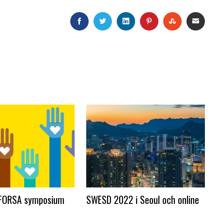
FACEBOOK
TWITTER
LINKEDIN
PINTEREST
STUMBLEU
EMA
FORSA symposium
SWESD 2022 i Seoul och online