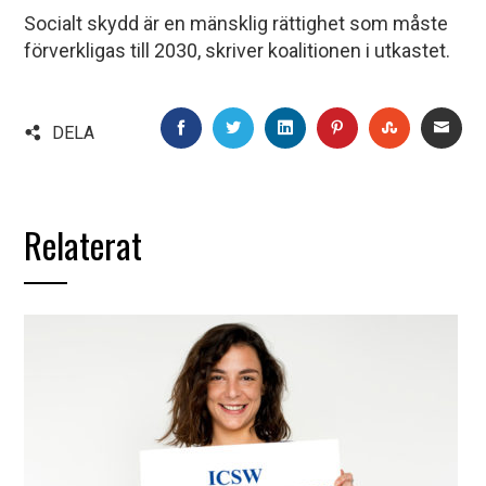
Socialt skydd är en mänsklig rättighet som måste
förverkligas till 2030, skriver koalitionen i utkastet.
FACEBOOK
TWITTER
LINKEDIN
PINTEREST
STUMBLE
EMA
DELA
Relaterat