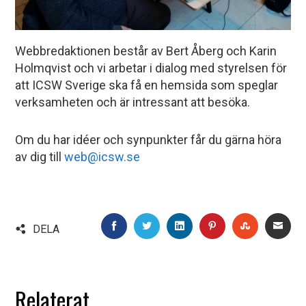
Webbredaktionen består av Bert Åberg och Karin
Holmqvist och vi arbetar i dialog med styrelsen för
att ICSW Sverige ska få en hemsida som speglar
verksamheten och är intressant att besöka.
Om du har idéer och synpunkter får du gärna höra
av dig till
web@icsw.se
FACEBOOK
TWITTER
LINKEDIN
PINTEREST
STUMBLE
EMA
DELA
Relaterat